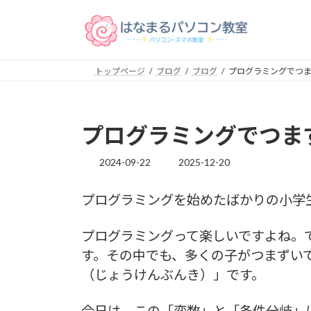
コ
ナ
ン
ビ
テ
ゲ
ン
ー
トップページ
ブログ
ブログ
プログラミングでつ
ツ
シ
へ
ョ
ス
ン
キ
に
プログラミングでつま
ッ
移
プ
動
2024-09-22
2025-12-20
最
終
更
プログラミングを始めたばかりの小学
新
日
時
プログラミングって楽しいですよね。
:
す。その中でも、多くの子がつまずい
（じょうけんぶんき）」です。
今日は、この「変数」と「条件分岐」