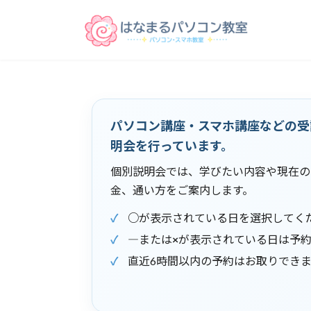
コ
ナ
ン
ビ
テ
ゲ
ン
ー
ツ
シ
へ
ョ
ス
ン
パソコン講座・スマホ講座などの受
キ
に
ッ
移
明会を行っています。
プ
動
個別説明会では、学びたい内容や現在の
金、通い方をご案内します。
○
が表示されている日を選択してく
―
または
×
が表示されている日は予
直近6時間以内の予約はお取りでき