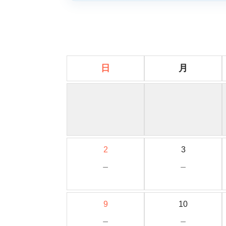
日
月
2
3
－
－
9
10
－
－