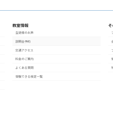
教室情報
そ
生徒様のお声
説明会予約
交通アクセス
料金のご案内
よくある質問
受験できる検定一覧
yright © はなまるパソコン教室・スマホ教室【松戸・鎌ヶ谷・市川】 All Rights Reser