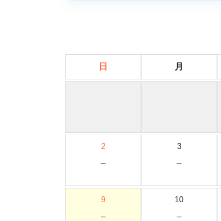
日
月
2
3
－
－
9
10
－
－