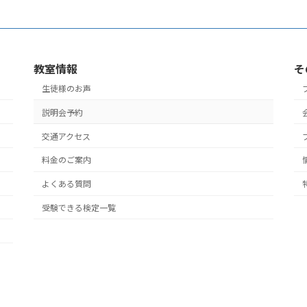
教室情報
そ
生徒様のお声
説明会予約
交通アクセス
料金のご案内
よくある質問
受験できる検定一覧
yright © はなまるパソコン教室・スマホ教室【松戸・鎌ヶ谷・市川】 All Rights Reser