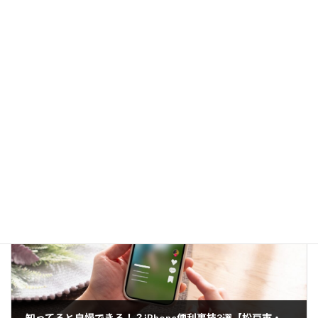
前の記事
【完全ガイド】パソコン間でのデータ共有を徹底解説！共有フォルダ、クラウド、外部ストレージの最適な使い分け
2025-03-01
次の記事
知ってると自慢できる！？iPhone便利裏技3選【松戸市・鎌ヶ谷市・市川市のスマホ教室】