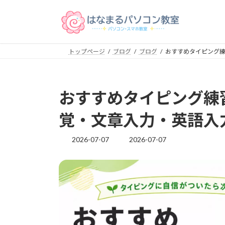
コ
ナ
ン
ビ
テ
ゲ
ン
ー
トップページ
ブログ
ブログ
おすすめタイピング
ツ
シ
へ
ョ
ス
ン
キ
に
おすすめタイピング練
ッ
移
プ
動
覚・文章入力・英語入
2026-07-07
2026-07-07
最
終
更
新
日
時
: