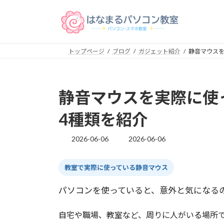
コ
ナ
ン
ビ
テ
ゲ
ン
ー
トップページ
ブログ
ガジェット紹介
静音マウスを
ツ
シ
へ
ョ
ス
ン
キ
に
静音マウスを実際に使
ッ
移
プ
動
4種類を紹介
2026-06-06
2026-06-06
最
終
更
教室で実際に使っている静音マウス
新
日
時
パソコンを使っていると、意外と気になる
:
自宅や職場、教室など、周りに人がいる場所