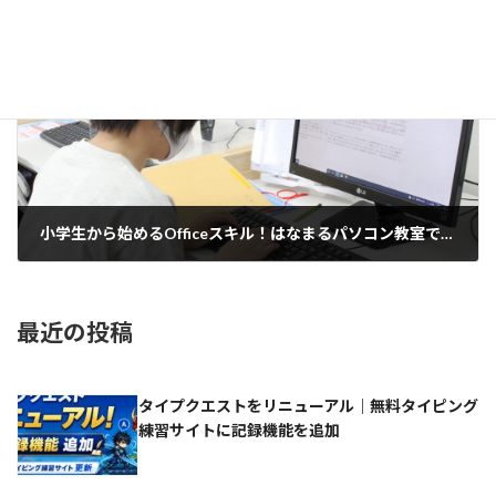
2024-11-12
次の記事
小学生から始めるOfficeスキル！はなまるパソコン教室で将来に役立つWord・PowerPoint・Excelを学ぼう
2024-11-15
最近の投稿
タイプクエストをリニューアル｜無料タイピング
練習サイトに記録機能を追加