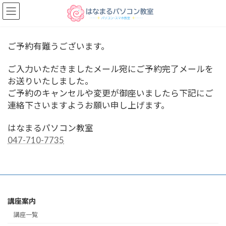
コ
ナ
ン
ビ
テ
ゲ
ン
ー
ツ
シ
ご予約有難うございます。
へ
ョ
ス
ン
ご入力いただきましたメール宛にご予約完了メールを
キ
に
お送りいたしました。
ッ
移
ご予約のキャンセルや変更が御座いましたら下記にご
プ
動
連絡下さいますようお願い申し上げます。
はなまるパソコン教室
047-710-7735
講座案内
講座一覧